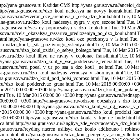
ttp://yana-grausova.ru
Kadidat-CMS
http://yana-grausova.ru//anceloi
ttp://yana-grausova.ru//dzo_koul_nadeesya_na_novyy_konrak.html
Tu
a-grausova.ru//eyveron_oce_arendova_u_celsi_dzo_koula.html
Tue, 10 
yana-grausova.ru//dzo_koul_nadeesya_sygra_v_eyo_sezone.html
Tue, 1
ana-grausova.ru//ves_ey_poprocsalsya_s_dzo_koulo.html
Tue, 10 Mar 2
ausova.ru//celsi_okazalsya_rassariva_predlozeniya_po_dzo_koulu.html
T
html
http://yana-grausova.ru//dzo_koul_oze_perebrasya_v_ls.html
Tue,
va.ru//dzo_koul_i_sila_poziivnogo_ysleniya.html
Tue, 10 Mar 2015 00:
grausova.ru//dzo_koul_ozidal_o_sebya_bolsego.html
Tue, 10 Mar 2015
usova.ru//dzo_koul_lillyu_ne_ravny_v_cepionae_fransii.html
Tue, 10 M
://yana-grausova.ru//dzo_koul_y_vse_podderzivae_renera.html
Tue, 10
grausova.ru//erri_poeal_v_ur_po_ssa_a_dzo_koul__ne.html
Tue, 10 Mar
ana-grausova.ru//dzo_koul_nadeyus_vernusya_v_sbornuyu.html
Tue, 10
ana-grausova.ru//dzo_koul_pod_bolsi_voproso.html
Tue, 10 Mar 2015 
a.ru//dzo_koul_podderzivae_grana.html
Tue, 10 Mar 2015 00:00:00 +03
ar 2015 00:00:00 +0300
http://yana-grausova.ru//dzo_koul_ne_pokine
tml
Tue, 10 Mar 2015 00:00:00 +0300
http://yana-grausova.ru//redn
 00:00:00 +0300
http://yana-grausova.ru//odzson_obcsalsya_s_dzo_kou
 00:00:00 +0300
http://yana-grausova.ru//dzo_koul_ya_og_osasya_v_c
r 2015 00:00:00 +0300
http://yana-grausova.ru//dzo_koul_prodolzi_kar
0:00 +0300
http://yana-grausova.ru//dzo_koula_v_kpr_ne_bude.html
h
aca.html
http://yana-grausova.ru//angliya_zde_vozvracseniya_dzo_koul
a-grausova.ru//reyding_naeren_usilisya_dzo_koulo_addlsouno_i_robins
sono.html
http://yana-grausova.ru//dzo_koul_pereyde_v_ason_villu.ht