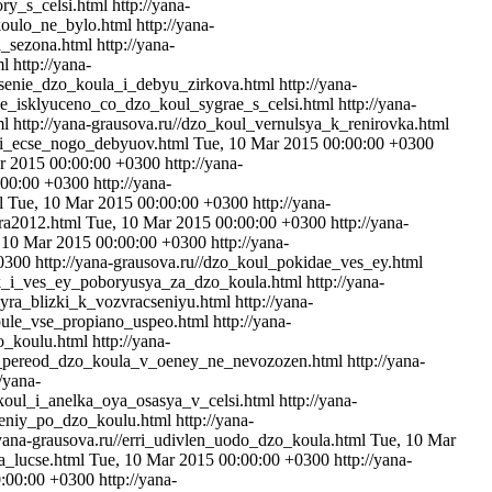
ry_s_celsi.html
http://yana-
_koulo_ne_bylo.html
http://yana-
a_sezona.html
http://yana-
ml
http://yana-
acsenie_dzo_koula_i_debyu_zirkova.html
http://yana-
_ne_isklyuceno_co_dzo_koul_sygrae_s_celsi.html
http://yana-
ml
http://yana-grausova.ru//dzo_koul_vernulsya_k_renirovka.html
edi_ecse_nogo_debyuov.html
Tue, 10 Mar 2015 00:00:00 +0300
r 2015 00:00:00 +0300
http://yana-
:00:00 +0300
http://yana-
ml
Tue, 10 Mar 2015 00:00:00 +0300
http://yana-
gra2012.html
Tue, 10 Mar 2015 00:00:00 +0300
http://yana-
 10 Mar 2015 00:00:00 +0300
http://yana-
0300
http://yana-grausova.ru//dzo_koul_pokidae_ves_ey.html
rak_i_ves_ey_poboryusya_za_dzo_koula.html
http://yana-
reyra_blizki_k_vozvracseniyu.html
http://yana-
rpule_vse_propiano_uspeo.html
http://yana-
zo_koulu.html
http://yana-
pp_pereod_dzo_koula_v_oeney_ne_nevozozen.html
http://yana-
//yana-
_koul_i_anelka_oya_osasya_v_celsi.html
http://yana-
ozeniy_po_dzo_koulu.html
http://yana-
/yana-grausova.ru//erri_udivlen_uodo_dzo_koula.html
Tue, 10 Mar
ra_lucse.html
Tue, 10 Mar 2015 00:00:00 +0300
http://yana-
0:00:00 +0300
http://yana-