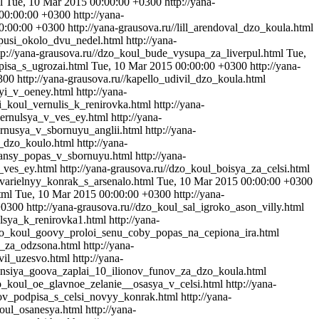
ml
Tue, 10 Mar 2015 00:00:00 +0300
http://yana-
 00:00:00 +0300
http://yana-
0:00:00 +0300
http://yana-grausova.ru//lill_arendoval_dzo_koula.html
opusi_okolo_dvu_nedel.html
http://yana-
tp://yana-grausova.ru//dzo_koul_bude_vysupa_za_liverpul.html
Tue,
_pisa_s_ugrozai.html
Tue, 10 Mar 2015 00:00:00 +0300
http://yana-
300
http://yana-grausova.ru//kapello_udivil_dzo_koula.html
eyi_v_oeney.html
http://yana-
li_koul_vernulis_k_renirovka.html
http://yana-
_vernulsya_v_ves_ey.html
http://yana-
ernusya_v_sbornuyu_anglii.html
http://yana-
d_dzo_koulo.html
http://yana-
_sansy_popas_v_sbornuyu.html
http://yana-
_ves_ey.html
http://yana-grausova.ru//dzo_koul_boisya_za_celsi.html
dvarielnyy_konrak_s_arsenalo.html
Tue, 10 Mar 2015 00:00:00 +0300
html
Tue, 10 Mar 2015 00:00:00 +0300
http://yana-
+0300
http://yana-grausova.ru//dzo_koul_sal_igroko_ason_villy.html
ulsya_k_renirovka1.html
http://yana-
/dzo_koul_goovy_proloi_senu_coby_popas_na_cepiona_ira.html
y_za_odzsona.html
http://yana-
vil_uzesvo.html
http://yana-
alensiya_goova_zaplai_10_ilionov_funov_za_dzo_koula.html
zo_koul_oe_glavnoe_zelanie__osasya_v_celsi.html
http://yana-
oov_podpisa_s_celsi_novyy_konrak.html
http://yana-
koul_osanesya.html
http://yana-