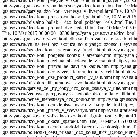
grausova.ru//dzo_koul_pereyde_v_ason_villu.html
http://yana-graus
http://yana-grausova.ru//ilan_ineresuesya_dzo_koulo.html
Tue, 10 Ma
grausova.ru//garsiya_dzo_koul_vernesya_v_liverpul.html
Tue, 10 Ma
grausova.ru//dzo_koul_proso_ocu_bolse_igra.html
Tue, 10 Mar 2015
grausova.ru//ofisialno_ballak_i_dzo_koul_pokidayu_celsi.html
Tue, 
grausova.ru//dzo_koul_propusi_dve_nedeli.html
Tue, 10 Mar 2015 0
Tue, 10 Mar 2015 00:00:00 +0300
http://yana-grausova.ru//dzo_kou
http://yana-grausova.ru//dzo_koul_diskvalifisirovan_na_ri_aca.html
h
grausova.ru//yu_na_real_bez_skoulza_no_s_yango_dzonso_i_eyvans
grausova.ru//ras_dzo_koul__zaecaelnyy_fubolis.html
http://yana-gr
grausova.ru//dzo_koul_podpisal_konrak_s_arsenalo.html
http://yana
grausova.ru//dzo_koul_uleel_na_obsledovanie_v_ssa.html
http://yan
grausova.ru//dzo_koul_prizval_ne_davi_na_kakua.html
http://yana-
grausova.ru//dzo_koul_oce_zaversi_kareru_ienno_v_celsi.html
http:
grausova.ru//dzo_koul_oze_prodolzi_kareru_v_ialii.html
http://yana-
grausova.ru//ofisialno_lill_arendoval_dzo_koula.html
http://yana-gra
grausova.ru//garsiya_oel_by_coby_dzo_koul_osalsya_v_lille.html
ht
grausova.ru//vedusya_peregovory_o_pereode_dzo_koula_v_lill.html
grausova.ru//oeney_ineresuesya_dzo_koulo.html
http://yana-grauso
grausova.ru//dzo_koul_ocu_dobisya_uspea_v_liverpule.html
http://
grausova.ru//dzo_koul_pribyl_v_sveysariyu.html
http://yana-grausov
http://yana-grausova.ru//ofisialno_dzo_koul__igrok_ason_villy.html
T
grausova.ru//dzo_koul_okazal_sparaku.html
Tue, 10 Mar 2015 00:00
grausova.ru//dzo_koul_naeren_prodolzi_kareru_v_cepionsipe.html
T
grausova.ru//bolelcsiki_celsi_priznali_dzo_koula_lucsi_igroko_klub