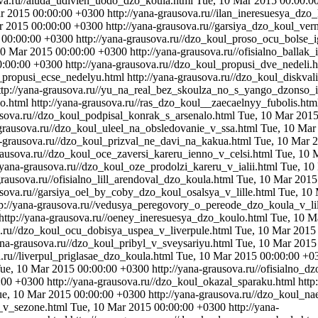
ova.ru//aluda_udivlen_uodo_dzo_koula.html
Tue, 10 Mar 2015 00:00:0
r 2015 00:00:00 +0300
http://yana-grausova.ru//ilan_ineresuesya_dzo
r 2015 00:00:00 +0300
http://yana-grausova.ru//garsiya_dzo_koul_ver
 00:00:00 +0300
http://yana-grausova.ru//dzo_koul_proso_ocu_bolse_i
10 Mar 2015 00:00:00 +0300
http://yana-grausova.ru//ofisialno_balla
0:00:00 +0300
http://yana-grausova.ru//dzo_koul_propusi_dve_nedeli.
l_propusi_ecse_nedelyu.html
http://yana-grausova.ru//dzo_koul_diskval
ttp://yana-grausova.ru//yu_na_real_bez_skoulza_no_s_yango_dzonso_
o.html
http://yana-grausova.ru//ras_dzo_koul__zaecaelnyy_fubolis.ht
ausova.ru//dzo_koul_podpisal_konrak_s_arsenalo.html
Tue, 10 Mar 201
-grausova.ru//dzo_koul_uleel_na_obsledovanie_v_ssa.html
Tue, 10 Mar
a-grausova.ru//dzo_koul_prizval_ne_davi_na_kakua.html
Tue, 10 Mar 
grausova.ru//dzo_koul_oce_zaversi_kareru_ienno_v_celsi.html
Tue, 10 
//yana-grausova.ru//dzo_koul_oze_prodolzi_kareru_v_ialii.html
Tue, 10
grausova.ru//ofisialno_lill_arendoval_dzo_koula.html
Tue, 10 Mar 2015
usova.ru//garsiya_oel_by_coby_dzo_koul_osalsya_v_lille.html
Tue, 10
tp://yana-grausova.ru//vedusya_peregovory_o_pereode_dzo_koula_v_li
http://yana-grausova.ru//oeney_ineresuesya_dzo_koulo.html
Tue, 10 M
va.ru//dzo_koul_ocu_dobisya_uspea_v_liverpule.html
Tue, 10 Mar 2015
yana-grausova.ru//dzo_koul_pribyl_v_sveysariyu.html
Tue, 10 Mar 2015
a.ru//liverpul_priglasae_dzo_koula.html
Tue, 10 Mar 2015 00:00:00 +0
ue, 10 Mar 2015 00:00:00 +0300
http://yana-grausova.ru//ofisialno_d
:00 +0300
http://yana-grausova.ru//dzo_koul_okazal_sparaku.html
http
ue, 10 Mar 2015 00:00:00 +0300
http://yana-grausova.ru//dzo_koul_n
a_v_sezone.html
Tue, 10 Mar 2015 00:00:00 +0300
http://yana-