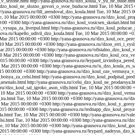
a_v_sezone.html
http://yana-grausova.ru//dzo_koula_v_yu_ne_bude.ht
u//dzo_koul_ne_slozno_govori_o_svoe_buducse.html
Tue, 10 Mar 2015
://yana-grausova.ru//lill_arendoval_dzo_koula.html
Tue, 10 Mar 2015 0
e, 10 Mar 2015 00:00:00 +0300
http://yana-grausova.ru//dzo_koul_pr
0:00 +0300
http://yana-grausova.ru//dzo_koul_vosicsen_skolari.html
ht
e_vysupa_za_liverpul.html
http://yana-grausova.ru//dzo_koul_polucae
usova.ru//kapello_udivil_dzo_koula.html
Tue, 10 Mar 2015 00:00:00 +0
 Mar 2015 00:00:00 +0300
http://yana-grausova.ru//dzo_koul_oce_per
 10 Mar 2015 00:00:00 +0300
http://yana-grausova.ru//dzon_erri_i_eys
ar 2015 00:00:00 +0300
http://yana-grausova.ru//ofisialno_dzo_koul
10 Mar 2015 00:00:00 +0300
http://yana-grausova.ru//dzo_koul_ocu_v
2015 00:00:00 +0300
http://yana-grausova.ru//leypard_izvinilsya_pere
0 Mar 2015 00:00:00 +0300
http://yana-grausova.ru//u_dzo_koula_es
15 00:00:00 +0300
http://yana-grausova.ru//dzo_koul_oze_vernusya_v
_boisya_za_celsi.html
http://yana-grausova.ru//dzo_koul_podpisal_pre
arsenalo.html
http://yana-grausova.ru//celsi_dzo_koul_ne_prodaesya.
.ru//dzo_koul_sal_igroko_ason_villy.html
Tue, 10 Mar 2015 00:00:00 
 10 Mar 2015 00:00:00 +0300
http://yana-grausova.ru//dzo_koul_vern
ira.html
Tue, 10 Mar 2015 00:00:00 +0300
http://yana-grausova.ru/
0 Mar 2015 00:00:00 +0300
http://yana-grausova.ru//dzo_koul_y_goro
015 00:00:00 +0300
http://yana-grausova.ru//rednapp_dzo_koul_proya
la.html
Tue, 10 Mar 2015 00:00:00 +0300
http://yana-grausova.ru//v
lsi.html
Tue, 10 Mar 2015 00:00:00 +0300
http://yana-grausova.ru//d
e, 10 Mar 2015 00:00:00 +0300
http://yana-grausova.ru//dzo_koul_g
 2015 00:00:00 +0300
http://yana-grausova.ru//leypard_nadeyus_dzo_