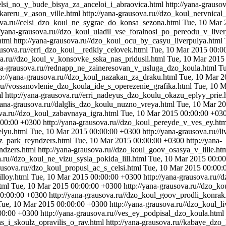
elsi_no_y_bude_bisya_za_anceloi_i_abraovica.html
http://yana-grauso
_kareru_v_ason_ville.html
http://yana-grausova.ru//dzo_koul_nervnical
sova.ru//celsi_dzo_koul_ne_sygrae_do_konsa_sezona.html
Tue, 10 Mar 
//yana-grausova.ru//dzo_koul_uladil_vse_foralnosi_po_pereodu_v_live
html
http://yana-grausova.ru//dzo_koul_ocu_by_casyu_liverpulya.html
ausova.ru//erri_dzo_koul__redkiy_celovek.html
Tue, 10 Mar 2015 00:0
ova.ru//dzo_koul_v_konsovke_sska_nas_pridusil.html
Tue, 10 Mar 2015
ana-grausova.ru//rednapp_ne_zaineresovan_v_usluga_dzo_koula.html
Tu
tp://yana-grausova.ru//dzo_koul_nazakan_za_draku.html
Tue, 10 Mar 2
.ru//vossanovlenie_dzo_koula_ide_s_operezenie_grafika.html
Tue, 10 M
l
http://yana-grausova.ru//erri_nadeyus_dzo_koulu_okazu_eplyy_prie
/yana-grausova.ru//dalglis_dzo_koulu_nuzno_vreya.html
Tue, 10 Mar 2
ova.ru//dzo_koul_zabavnaya_igra.html
Tue, 10 Mar 2015 00:00:00 +03
:00:00 +0300
http://yana-grausova.ru//dzo_koul_pereyde_v_ves_ey.htm
elyu.html
Tue, 10 Mar 2015 00:00:00 +0300
http://yana-grausova.ru/
nz_park_reyndzers.html
Tue, 10 Mar 2015 00:00:00 +0300
http://yana-
ndzers.html
http://yana-grausova.ru//dzo_koul_goov_osasya_v_lille.ht
a.ru//dzo_koul_ne_vizu_sysla_pokida_lill.html
Tue, 10 Mar 2015 00:0
rausova.ru//dzo_koul_propusi_ac_s_celsi.html
Tue, 10 Mar 2015 00:00:
illoy.html
Tue, 10 Mar 2015 00:00:00 +0300
http://yana-grausova.ru/
html
Tue, 10 Mar 2015 00:00:00 +0300
http://yana-grausova.ru//dzo_k
00:00:00 +0300
http://yana-grausova.ru//dzo_koul_goov_prodli_konrak
Tue, 10 Mar 2015 00:00:00 +0300
http://yana-grausova.ru//dzo_koul_l
00:00 +0300
http://yana-grausova.ru//ves_ey_podpisal_dzo_koula.html
ns_i_skoulz_opravilis_o_rav.html
http://yana-grausova.ru//kabaye_dzo