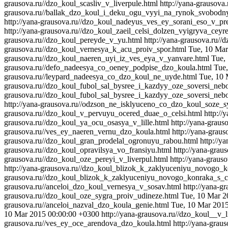
grausova.ru//dzo_koul_scasliv_v_liverpule.html
http://yana-grausov
grausova.ru//ballak_dzo_koul_i_deku_ogu_vyyi_na_rynok_svobodn
http://yana-grausova.ru//dzo_koul_nadeyus_ves_ey_sorani_eso_v_pre
http://yana-grausova.ru//dzo_koul_zaeil_celsi_dolzen_vyigryva_ceyr
grausova.ru//dzo_koul_pereyde_v_yu.html
http://yana-grausova.ru/
grausova.ru//dzo_koul_vernesya_k_acu_proiv_spor.html
Tue, 10 Mar
grausova.ru//dzo_koul_naeren_uyi_iz_ves_eya_v_yanvare.html
Tue,
grausova.ru//defo_nadeesya_co_oeney_podpise_dzo_koula.html
Tue
grausova.ru//leypard_nadeesya_co_dzo_koul_ne_uyde.html
Tue, 10 
grausova.ru//dzo_koul_fubol_sal_bysree_i_kazdyy_oze_soversi_nebo
grausova.ru//dzo_koul_fubol_sal_bysree_i_kazdyy_oze_soversi_nebo
http://yana-grausova.ru//odzson_ne_isklyuceno_co_dzo_koul_soze_sy
grausova.ru//dzo_koul_v_pervuyu_ocered_duae_o_celsi.html
http://
grausova.ru//dzo_koul_ya_ocu_osasya_v_lille.html
http://yana-grau
grausova.ru//ves_ey_naeren_vernu_dzo_koula.html
http://yana-grau
grausova.ru//dzo_koul_gran_prodelal_ogronuyu_rabou.html
http://y
grausova.ru//dzo_koul_opravilsya_vo_fransiyu.html
http://yana-grau
grausova.ru//dzo_koul_oze_pereyi_v_liverpul.html
http://yana-grau
http://yana-grausova.ru//dzo_koul_blizok_k_zaklyuceniyu_novogo_k
grausova.ru//dzo_koul_blizok_k_zaklyuceniyu_novogo_konraka_s_ce
grausova.ru//anceloi_dzo_koul_vernesya_v_sosav.html
http://yana-g
grausova.ru//dzo_koul_oze_sygra_proiv_udineze.html
Tue, 10 Mar 2
grausova.ru//anceloi_nazval_dzo_koula_genie.html
Tue, 10 Mar 201
10 Mar 2015 00:00:00 +0300
http://yana-grausova.ru//dzo_koul__v_l
grausova.ru//ves_ey_oce_arendova_dzo_koula.html
http://yana-gra