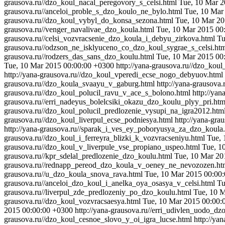
grausova.ru//dzo_koul_nacal_peregovory_s_celsi.html
Tue, 10 Mar 2
grausova.ru//anceloi_proble_s_dzo_koulo_ne_bylo.html
Tue, 10 Mar
grausova.ru//dzo_koul_vybyl_do_konsa_sezona.html
Tue, 10 Mar 20
grausova.ru//venger_navalivae_dzo_koula.html
Tue, 10 Mar 2015 00
grausova.ru//celsi_vozvracsenie_dzo_koula_i_debyu_zirkova.html
Tu
grausova.ru//odzson_ne_isklyuceno_co_dzo_koul_sygrae_s_celsi.ht
grausova.ru//rodzers_das_sans_dzo_koulu.html
Tue, 10 Mar 2015 00
Tue, 10 Mar 2015 00:00:00 +0300
http://yana-grausova.ru//dzo_kou
http://yana-grausova.ru//dzo_koul_vperedi_ecse_nogo_debyuov.html
grausova.ru//dzo_koula_svaayu_v_gaburg.html
http://yana-grausova
grausova.ru//dzo_koul_polucil_ravu_v_ace_s_bolono.html
http://ya
grausova.ru//erri_nadeyus_bolelcsiki_okazu_dzo_koulu_plyy_pri.htm
grausova.ru//dzo_koul_polucil_predlozenie_vysupi_na_igra2012.htm
grausova.ru//dzo_koul_liverpul_ecse_podniesya.html
http://yana-gr
http://yana-grausova.ru//sparak_i_ves_ey_poboryusya_za_dzo_koula
grausova.ru//dzo_koul_i_ferreyra_blizki_k_vozvracseniyu.html
Tue, 
grausova.ru//dzo_koul_v_liverpule_vse_propiano_uspeo.html
Tue, 1
grausova.ru//kpr_sdelal_predlozenie_dzo_koulu.html
Tue, 10 Mar 20
grausova.ru//rednapp_pereod_dzo_koula_v_oeney_ne_nevozozen.h
grausova.ru//u_dzo_koula_snova_rava.html
Tue, 10 Mar 2015 00:00
grausova.ru//anceloi_dzo_koul_i_anelka_oya_osasya_v_celsi.html
Tu
grausova.ru//liverpul_zde_predlozeniy_po_dzo_koulu.html
Tue, 10 
grausova.ru//dzo_koul_vozvracsaesya.html
Tue, 10 Mar 2015 00:00:
2015 00:00:00 +0300
http://yana-grausova.ru//erri_udivlen_uodo_dz
grausova.ru//dzo_koul_cesnoe_slovo_y_oi_igra_lucse.html
http://ya