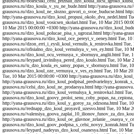
grausova.ru//bolelcsiki_celsi_priznali_dzo_koula_lucsi_igroko_klub
grausova.ru//dzo_koula_v_yu_ne_bude.html
http://yana-grausova.r
grausova.ru//dzo_koul_ne_slozno_govori_o_svoe_buducse.html
http
http://yana-grausova.ru//dzo_koul_propusi_okolo_dvu_nedel.html
Tu
grausova.ru//dzo_koul_vosicsen_skolari.html
Tue, 10 Mar 2015 00:0
10 Mar 2015 00:00:00 +0300
http://yana-grausova.ru//dzo_koul_bud
grausova.ru//dzo_koul_polucae_pisa_s_ugrozai.html
http://yana-gra
http://yana-grausova.ru//dzo_koul_oce_pereyi_v_oeney.html
Tue, 10
grausova.ru//dzon_erri_i_eysli_koul_vernulis_k_renirovka.html
Tue,
grausova.ru//ofisialno_dzo_koul_vernulsya_v_ves_ey.html
Tue, 10 M
grausova.ru//dzo_koul_ocu_vernusya_v_sbornuyu_anglii.html
Tue, 
grausova.ru//leypard_izvinilsya_pered_dzo_koulo.html
Tue, 10 Mar 
grausova.ru//u_dzo_koula_es_sansy_popas_v_sbornuyu.html
Tue, 1
grausova.ru//dzo_koul_oze_vernusya_v_ves_ey.html
Tue, 10 Mar 20
Tue, 10 Mar 2015 00:00:00 +0300
http://yana-grausova.ru//dzo_koul
http://yana-grausova.ru//dzo_koul_podpisal_predvarielnyy_konrak_s_
grausova.ru//celsi_dzo_koul_ne_prodaesya.html
http://yana-grausova
http://yana-grausova.ru//dzo_koul_vernulsya_k_renirovka1.html
Tue,
grausova.ru//dzo_koul_goovy_proloi_senu_coby_popas_na_cepiona_
http://yana-grausova.ru//dzo_koul_y_goroy_za_odzsona.html
Tue, 1
grausova.ru//rednapp_dzo_koul_proyavil_uzesvo.html
Tue, 10 Mar 2
grausova.ru//valensiya_goova_zaplai_10_ilionov_funov_za_dzo_kou
http://yana-grausova.ru//dzo_koul_oe_glavnoe_zelanie__osasya_v_ce
grausova.ru//dzo_koul_goov_podpisa_s_celsi_novyy_konrak.html
Tu
grausova.ru//leypard_nadeyus_dzo_koul_osanesya.html
Tue, 10 Mar