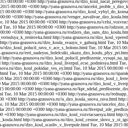
015 00:00:00 +0300
http://yana-grausova.ru//dzo_koul_nacal_peregovo
 2015 00:00:00 +0300
http://yana-grausova.ru//anceloi_proble_s_dzo
15 00:00:00 +0300
http://yana-grausova.ru//dzo_koul_vybyl_do_kons
:00:00 +0300
http://yana-grausova.ru//venger_navalivae_dzo_koula.ht
e, 10 Mar 2015 00:00:00 +0300
http://yana-grausova.ru//celsi_vozvr
ml
Tue, 10 Mar 2015 00:00:00 +0300
http://yana-grausova.ru//odzson
:00:00 +0300
http://yana-grausova.ru//rodzers_das_sans_dzo_koulu.ht
l_vernulsya_k_renirovka.html
http://yana-grausova.ru//dzo_koul_vper
http://yana-grausova.ru//dzo_koula_svaayu_v_gaburg.html
Tue, 10 Ma
.ru//dzo_koul_polucil_ravu_v_ace_s_bolono.html
Tue, 10 Mar 2015 00
na-grausova.ru//erri_nadeyus_bolelcsiki_okazu_dzo_koulu_plyy_pri.ht
l
http://yana-grausova.ru//dzo_koul_polucil_predlozenie_vysupi_na_i
l
http://yana-grausova.ru//dzo_koul_liverpul_ecse_podniesya.html
Tue,
ausova.ru//dzo_koul_pokidae_ves_ey.html
Tue, 10 Mar 2015 00:00:00 +
.html
Tue, 10 Mar 2015 00:00:00 +0300
http://yana-grausova.ru//spa
10 Mar 2015 00:00:00 +0300
http://yana-grausova.ru//dzo_koul_i_fer
0 Mar 2015 00:00:00 +0300
http://yana-grausova.ru//dzo_koul_v_live
15 00:00:00 +0300
http://yana-grausova.ru//kpr_sdelal_predlozenie_d
tml
Tue, 10 Mar 2015 00:00:00 +0300
http://yana-grausova.ru//redna
:00 +0300
http://yana-grausova.ru//u_dzo_koula_snova_rava.html
http:
e, 10 Mar 2015 00:00:00 +0300
http://yana-grausova.ru//anceloi_dzo
Mar 2015 00:00:00 +0300
http://yana-grausova.ru//liverpul_zde_predl
00 +0300
http://yana-grausova.ru//dzo_koul_vozvracsaesya.html
http:/
o_koula.html
http://yana-grausova.ru//dzo_koul_cesnoe_slovo_y_oi_ig
na-grausova.ru//dzo_koul_scasliv_v_liverpule.html
Tue, 10 Mar 2015 0