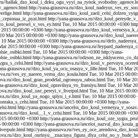
a.ru//ballak_dzo_koul_i_deku_ogu_vyyi_na_rynok_svobodny_agenov.
y_agenov.html
http://yana-grausova.ru//dzo_koul_nadeyus_ves_ey_sor
erlige.html
http://yana-grausova.ru//dzo_koul_zaeil_celsi_dolzen_vy
e_cepionaa_iz_pyai.html
http://yana-grausova.ru//dzo_koul_pereyde_v
/dzo_koul_peresel_v_ves_ey.html
Tue, 10 Mar 2015 00:00:00 +0300
htt
 2015 00:00:00 +0300
http://yana-grausova.ru//dzo_koul_vernesya_k_
 10 Mar 2015 00:00:00 +0300
http://yana-grausova.ru//dzo_koul_naer
, 10 Mar 2015 00:00:00 +0300
http://yana-grausova.ru//defo_nadees
Mar 2015 00:00:00 +0300
http://yana-grausova.ru//leypard_nadeesya
lsie_osibki.html
Tue, 10 Mar 2015 00:00:00 +0300
http://yana-
lsie_osibki.html
http://yana-grausova.ru//odzson_ne_isklyuceno_co_d
gra_s_celsi.html
http://yana-grausova.ru//dzo_koul_v_pervuyu_ocere
yana-grausova.ru//dzo_koul_ya_ocu_osasya_v_lille.html
Tue, 10 Mar 2
sova.ru//ves_ey_naeren_vernu_dzo_koula.html
Tue, 10 Mar 2015 00:00
sova.ru//dzo_koul_gran_prodelal_ogronuyu_rabou.html
Tue, 10 Mar 20
ana-grausova.ru//dzo_koul_opravilsya_vo_fransiyu.html
Tue, 10 Mar 20
sova.ru//dzo_koul_oze_pereyi_v_liverpul.html
Tue, 10 Mar 2015 00:00
sova.ru//dzo_koul_ya_nogo_splyu_i_e.html
Tue, 10 Mar 2015 00:00:00
onraka_s_celsi.html
Tue, 10 Mar 2015 00:00:00 +0300
http://yana-
lsi.html
http://yana-grausova.ru//anceloi_dzo_koul_vernesya_v_sosav
rausova.ru//dzo_koul__1_v_celsi.html
Tue, 10 Mar 2015 00:00:00 +030
015 00:00:00 +0300
http://yana-grausova.ru//dzo_koul_oze_sygra_pro
5 00:00:00 +0300
http://yana-grausova.ru//anceloi_nazval_dzo_koula_g
iverpule.html
http://yana-grausova.ru//ves_ey_oce_arendova_dzo_kou
usova.ru//dzo_koul_ourinyu__znaciaya_figura_dlya_celsi_no_y_bude_b