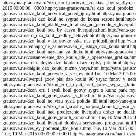
http://yana-grausova.ru//dzo_koul_ourinyu__znaciaya_figura_dlya_c
2015 00:00:00 +0300
http://yana-grausova.ru//si_dzo_koul_prodolzi
grausova.ru//dzo_koul_nervnical_pered_igroy.html
http://yana-grau
grausova.ru//celsi_dzo_koul_ne_sygrae_do_konsa_sezona.html
http:
grausova.ru//dzo_koul_uladil_vse_foralnosi_po_pereodu_v_liverpul.
grausova.ru//dzo_koul_ocu_by_casyu_liverpulya.html
http://yana-gr
grausova.ru//erri_dzo_koul__redkiy_celovek.html
http://yana-graus
grausova.ru//dzo_koul_v_konsovke_sska_nas_pridusil.html
http://y
grausova.ru//rednapp_ne_zaineresovan_v_usluga_dzo_koula.html
ht
grausova.ru//dzo_koul_nazakan_za_draku.html
http://yana-grausova
grausova.ru//vossanovlenie_dzo_koula_ide_s_operezenie_grafika.htm
grausova.ru//erri_nadeyus_dzo_koulu_okazu_eplyy_prie.html
http:/
grausova.ru//dalglis_dzo_koulu_nuzno_vreya.html
http://yana-graus
grausova.ru//dzo_koul_pereyde_v_ves_ey.html
Tue, 10 Mar 2015 00
grausova.ru//liverpul_goov_plai_dzo_koulu_90_ysyac_funov_v_ned
http://yana-grausova.ru//dzon_erri_i_eysli_koul_goovy_sygra_s_kui
grausova.ru//dzon_erri_i_eysli_koul_goovy_sygra_s_kuinz_park_rey
grausova.ru//dzo_koul_goov_osasya_v_lille.html
http://yana-grausov
grausova.ru//dzo_koul_ne_vizu_sysla_pokida_lill.html
http://yana-g
http://yana-grausova.ru//dzo_koul_scasliv_podpisa_konrak_s_ason_v
grausova.ru//dzo_koul_nad_predlozenie_liverpulya_dolgo_ne_dual.
grausova.ru//dzo_koul_goov_prodli_konrak.html
Tue, 10 Mar 2015 
grausova.ru//dzo_koul_liverpul_dobilsya_sereznogo_progressa.html
grausova.ru//ves_ey_podpisal_dzo_koula.html
Tue, 10 Mar 2015 00:
Tue, 10 Mar 2015 00:00:00 +0300
http://yana-grausova.ru//nani_dzo