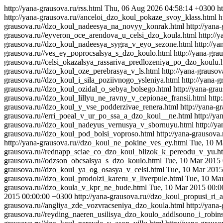
http://yana-grausova.ru/rss.html
Thu, 06 Aug 2026 04:58:14 +0300
h
http://yana-grausova.ru//anceloi_dzo_koul_pokaze_svoy_klass.html
h
grausova.ru//dzo_koul_nadeesya_na_novyy_konrak.html
http://yan
grausova.ru//eyveron_oce_arendova_u_celsi_dzo_koula.html
http://
grausova.ru//dzo_koul_nadeesya_sygra_v_eyo_sezone.html
http://y
grausova.ru//ves_ey_poprocsalsya_s_dzo_koulo.html
http://yana-gr
grausova.ru//celsi_okazalsya_rassariva_predlozeniya_po_dzo_koulu.
grausova.ru//dzo_koul_oze_perebrasya_v_ls.html
http://yana-grauso
grausova.ru//dzo_koul_i_sila_poziivnogo_ysleniya.html
http://yana-
grausova.ru//dzo_koul_ozidal_o_sebya_bolsego.html
http://yana-gra
grausova.ru//dzo_koul_lillyu_ne_ravny_v_cepionae_fransii.html
http
grausova.ru//dzo_koul_y_vse_podderzivae_renera.html
http://yana-
grausova.ru//erri_poeal_v_ur_po_ssa_a_dzo_koul__ne.html
http://y
grausova.ru//dzo_koul_nadeyus_vernusya_v_sbornuyu.html
http://y
grausova.ru//dzo_koul_pod_bolsi_voproso.html
http://yana-grausov
http://yana-grausova.ru//dzo_koul_ne_pokine_ves_ey.html
Tue, 10 M
grausova.ru//rednapp_sciae_co_dzo_koul_blizok_k_pereodu_v_yu.h
grausova.ru//odzson_obcsalsya_s_dzo_koulo.html
Tue, 10 Mar 2015
grausova.ru//dzo_koul_ya_og_osasya_v_celsi.html
Tue, 10 Mar 2015
grausova.ru//dzo_koul_prodolzi_kareru_v_liverpule.html
Tue, 10 Ma
grausova.ru//dzo_koula_v_kpr_ne_bude.html
Tue, 10 Mar 2015 00:0
2015 00:00:00 +0300
http://yana-grausova.ru//dzo_koul_propusi_ri_
grausova.ru//angliya_zde_vozvracseniya_dzo_koula.html
http://yan
grausova.ru//reyding_naeren_usilisya_dzo_koulo_addlsouno_i_robin