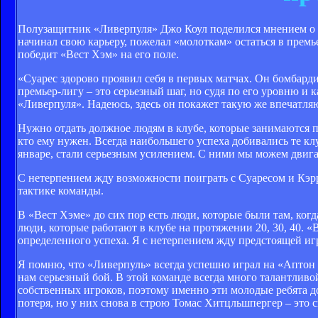
Полузащитник «Ливерпуля» Джо Коул поделился мнением о но
начинал свою карьеру, пожелал «молоткам» остаться в премь
победит «Вест Хэм» на его поле.
«Суарес здорово проявил себя в первых матчах. Он бомбард
премьер-лигу – это серьезный шаг, но судя по его уровню и к
«Ливерпуля». Надеюсь, здесь он покажет такую же впечатля
Нужно отдать должное людям в клубе, которые занимаются 
кто ему нужен. Всегда наибольшего успеха добивались те кл
январе, стали серьезным усилением. С ними мы можем двига
С нетерпением жду возможности поиграть с Суаресом и Кэрро
тактике команды.
В «Вест Хэме» до сих пор есть люди, которые были там, когд
люди, которые работают в клубе на протяжении 20, 30, 40. «
определенного успеха. Я с нетерпением жду предстоящей игр
Я помню, что «Ливерпуль» всегда успешно играл на «Аптон П
нам серьезный бой. В этой команде всегда много талантлив
собственных игроков, поэтому именно эти молодые ребята д
потеря, но у них снова в строю Томас Хитцльшпергер – это