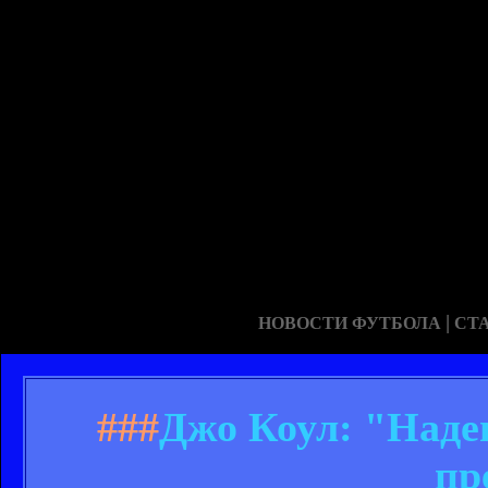
|
НОВОСТИ ФУТБОЛА
СТ
###
Джо Коул: "Надею
пр