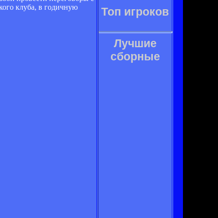
кого клуба, в годичную
Топ игроков
Лучшие
сборные