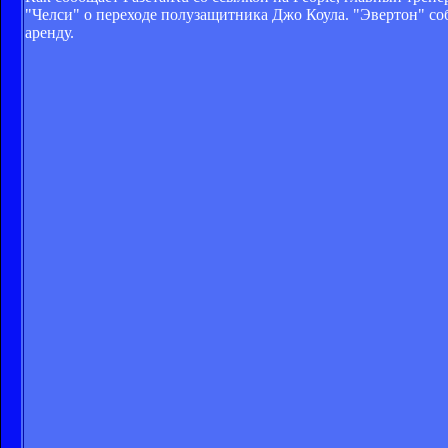
"Челси" о переходе полузащитника Джо Коула. "Эвертон" соб
аренду.