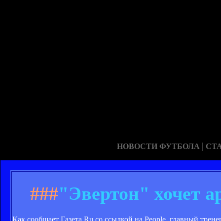
|
НОВОСТИ ФУТБОЛА
СТ
###
"Эвертон" хочет а
Как сообщает Газета.Ru со ссылкой на People, главный трен