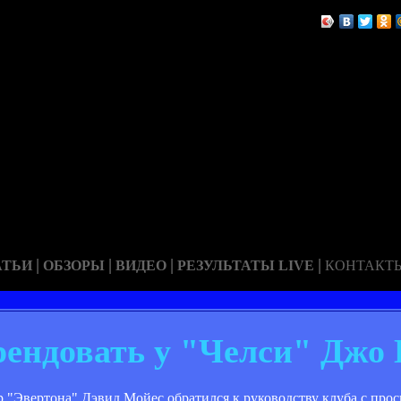
|
|
|
|
АТЬИ
ОБЗОРЫ
ВИДЕО
РЕЗУЛЬТАТЫ LIVE
КОНТАКТ
рендовать у "Челси" Джо 
ер "Эвертона" Дэвид Мойес обратился к руководству клуба с про