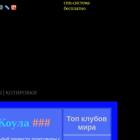
crm-система
бесплатно
|
Ы
КОТИРОВКИ
Топ клубов
Коула
###
мира
сьбой провести переговоры с